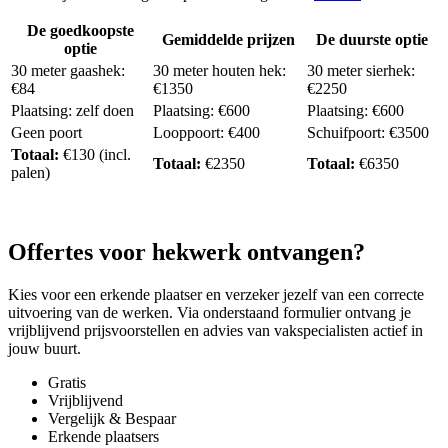
De goedkoopste
Gemiddelde prijzen
De duurste optie
optie
30 meter gaashek:
30 meter houten hek:
30 meter sierhek:
€84
€1350
€2250
Plaatsing: zelf doen
Plaatsing: €600
Plaatsing: €600
Geen poort
Looppoort: €400
Schuifpoort: €3500
Totaal:
€130 (incl.
Totaal:
€2350
Totaal:
€6350
palen)
Offertes voor hekwerk ontvangen?
Kies voor een erkende plaatser en verzeker jezelf van een correcte
uitvoering van de werken. Via onderstaand formulier ontvang je
vrijblijvend prijsvoorstellen en advies van vakspecialisten actief in
jouw buurt.
Gratis
Vrijblijvend
Vergelijk & Bespaar
Erkende plaatsers