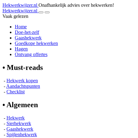
Hekwerkwijzer.nl
Onafhankelijk advies over hekwerken!
Hekwerkwijzer.nl
Vaak gelezen
Home
Doe-het-zelf
Gaashekwerk
Goedkope hekwerken
Hagen
Ontvang offertes
• Must-reads
-
Hekwerk kopen
-
Aandachtspunten
-
Checklist
• Algemeen
-
Hekwerk
-
Sierhekwerk
-
Gaashekwerk
-
Spijlenhekwerk