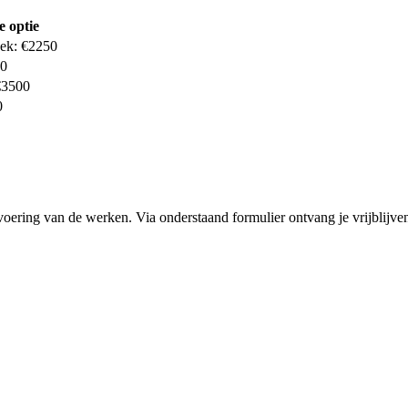
e optie
hek: €2250
00
€3500
0
voering van de werken. Via onderstaand formulier ontvang je vrijblijvend