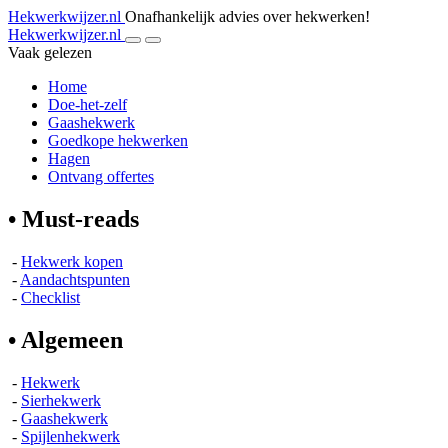
Hekwerkwijzer.nl
Onafhankelijk advies over hekwerken!
Hekwerkwijzer.nl
Vaak gelezen
Home
Doe-het-zelf
Gaashekwerk
Goedkope hekwerken
Hagen
Ontvang offertes
• Must-reads
-
Hekwerk kopen
-
Aandachtspunten
-
Checklist
• Algemeen
-
Hekwerk
-
Sierhekwerk
-
Gaashekwerk
-
Spijlenhekwerk