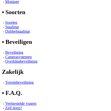
-
Montage
• Soorten
-
Soorten
-
Staafmat
-
Dubbelstaafmat
• Beveiligen
-
Beveiliging
-
Camerasystemen
-
Overklimbeveiliging
Zakelijk
-
Terreinbeveiliging
• F.A.Q.
-
Veelgestelde vragen
-
Zelf doen?