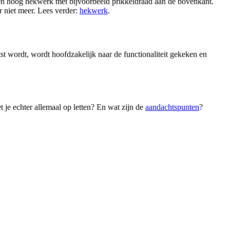
 een hoog hekwerk met bijvoorbeeld prikkeldraad aan de bovenkant.
 niet meer. Lees verder:
hekwerk
.
t wordt, wordt hoofdzakelijk naar de functionaliteit gekeken en
 je echter allemaal op letten? En wat zijn de
aandachtspunten
?