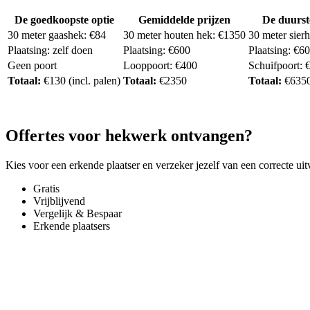
De goedkoopste optie
Gemiddelde prijzen
De duurst
30 meter gaashek: €84
30 meter houten hek: €1350
30 meter sier
Plaatsing: zelf doen
Plaatsing: €600
Plaatsing: €6
Geen poort
Looppoort: €400
Schuifpoort: 
Totaal:
€130 (incl. palen)
Totaal:
€2350
Totaal:
€635
Offertes voor hekwerk ontvangen?
Kies voor een erkende plaatser en verzeker jezelf van een correcte uit
Gratis
Vrijblijvend
Vergelijk & Bespaar
Erkende plaatsers