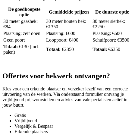
De goedkoopste
Gemiddelde prijzen
De duurste optie
optie
30 meter gaashek:
30 meter houten hek:
30 meter sierhek:
€84
€1350
€2250
Plaatsing: zelf doen
Plaatsing: €600
Plaatsing: €600
Geen poort
Looppoort: €400
Schuifpoort: €3500
Totaal:
€130 (incl.
Totaal:
€2350
Totaal:
€6350
palen)
Offertes voor hekwerk ontvangen?
Kies voor een erkende plaatser en verzeker jezelf van een correcte
uitvoering van de werken. Via onderstaand formulier ontvang je
vrijblijvend prijsvoorstellen en advies van vakspecialisten actief in
jouw buurt.
Gratis
Vrijblijvend
Vergelijk & Bespaar
Erkende plaatsers