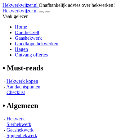
Hekwerkwijzer.nl
Onafhankelijk advies over hekwerken!
Hekwerkwijzer.nl
Vaak gelezen
Home
Doe-het-zelf
Gaashekwerk
Goedkope hekwerken
Hagen
Ontvang offertes
• Must-reads
-
Hekwerk kopen
-
Aandachtspunten
-
Checklist
• Algemeen
-
Hekwerk
-
Sierhekwerk
-
Gaashekwerk
-
Spijlenhekwerk