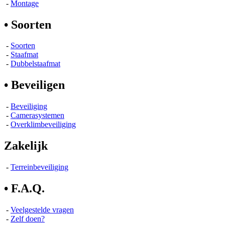
-
Montage
• Soorten
-
Soorten
-
Staafmat
-
Dubbelstaafmat
• Beveiligen
-
Beveiliging
-
Camerasystemen
-
Overklimbeveiliging
Zakelijk
-
Terreinbeveiliging
• F.A.Q.
-
Veelgestelde vragen
-
Zelf doen?