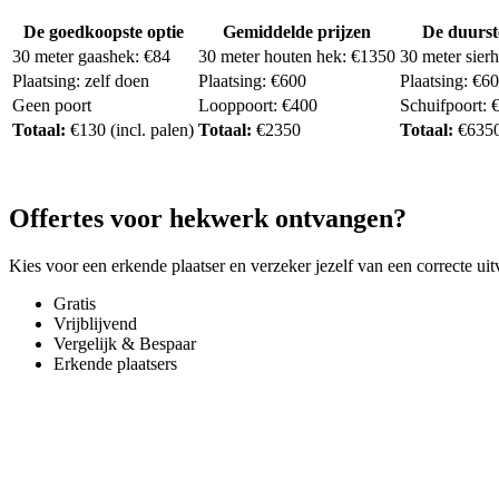
De goedkoopste optie
Gemiddelde prijzen
De duurst
30 meter gaashek: €84
30 meter houten hek: €1350
30 meter sier
Plaatsing: zelf doen
Plaatsing: €600
Plaatsing: €6
Geen poort
Looppoort: €400
Schuifpoort: 
Totaal:
€130 (incl. palen)
Totaal:
€2350
Totaal:
€635
Offertes voor hekwerk ontvangen?
Kies voor een erkende plaatser en verzeker jezelf van een correcte uit
Gratis
Vrijblijvend
Vergelijk & Bespaar
Erkende plaatsers