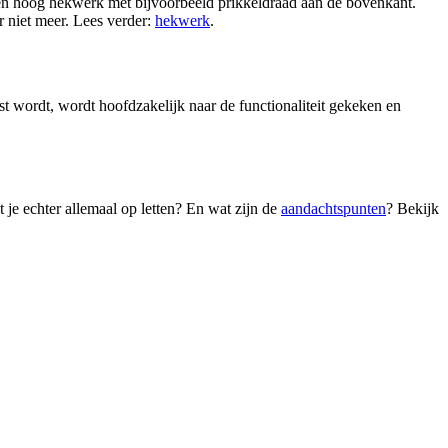
 een hoog hekwerk met bijvoorbeeld prikkeldraad aan de bovenkant.
 niet meer. Lees verder:
hekwerk
.
t wordt, wordt hoofdzakelijk naar de functionaliteit gekeken en
 je echter allemaal op letten? En wat zijn de
aandachtspunten
? Bekijk