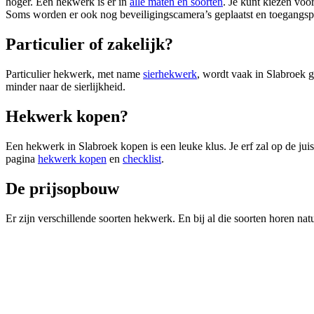
hoger. Een hekwerk is er in
alle maten en soorten
. Je kunt kiezen voo
Soms worden er ook nog beveiligingscamera’s geplaatst en toegangsp
Particulier of zakelijk?
Particulier hekwerk, met name
sierhekwerk
, wordt vaak in Slabroek g
minder naar de sierlijkheid.
Hekwerk kopen?
Een hekwerk in Slabroek kopen is een leuke klus. Je erf zal op de jui
pagina
hekwerk kopen
en
checklist
.
De prijsopbouw
Er zijn verschillende soorten hekwerk. En bij al die soorten horen natu