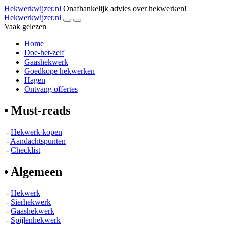
Hekwerkwijzer.nl
Onafhankelijk advies over hekwerken!
Hekwerkwijzer.nl
Vaak gelezen
Home
Doe-het-zelf
Gaashekwerk
Goedkope hekwerken
Hagen
Ontvang offertes
• Must-reads
-
Hekwerk kopen
-
Aandachtspunten
-
Checklist
• Algemeen
-
Hekwerk
-
Sierhekwerk
-
Gaashekwerk
-
Spijlenhekwerk